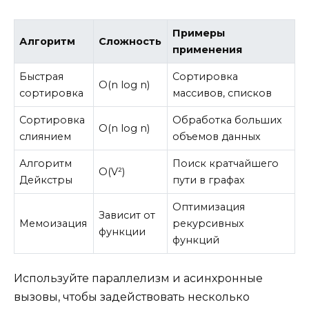
Примеры
Алгоритм
Сложность
применения
Быстрая
Сортировка
O(n log n)
сортировка
массивов, списков
Сортировка
Обработка больших
O(n log n)
слиянием
объемов данных
Алгоритм
Поиск кратчайшего
O(V²)
Дейкстры
пути в графах
Оптимизация
Зависит от
Мемоизация
рекурсивных
функции
функций
Используйте параллелизм и асинхронные
вызовы, чтобы задействовать несколько