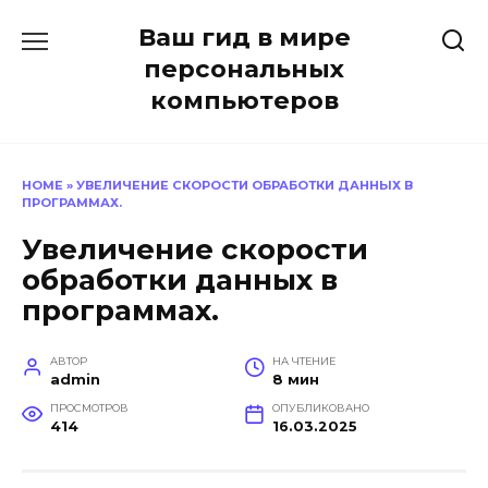
Перейти
Ваш гид в мире
к
содержанию
персональных
компьютеров
HOME
»
УВЕЛИЧЕНИЕ СКОРОСТИ ОБРАБОТКИ ДАННЫХ В
ПРОГРАММАХ.
Увеличение скорости
обработки данных в
программах.
АВТОР
НА ЧТЕНИЕ
admin
8 мин
ПРОСМОТРОВ
ОПУБЛИКОВАНО
414
16.03.2025