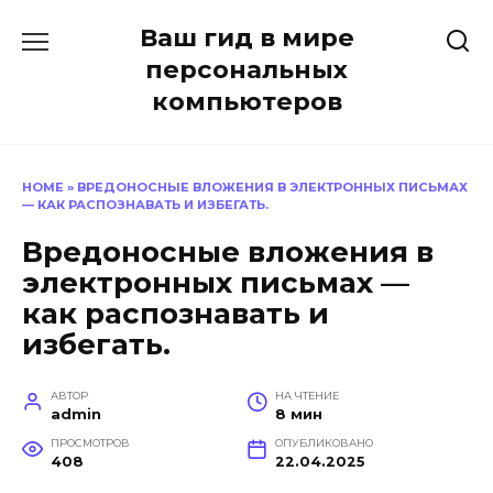
Перейти
Ваш гид в мире
к
содержанию
персональных
компьютеров
HOME
»
ВРЕДОНОСНЫЕ ВЛОЖЕНИЯ В ЭЛЕКТРОННЫХ ПИСЬМАХ
— КАК РАСПОЗНАВАТЬ И ИЗБЕГАТЬ.
Вредоносные вложения в
электронных письмах —
как распознавать и
избегать.
АВТОР
НА ЧТЕНИЕ
admin
8 мин
ПРОСМОТРОВ
ОПУБЛИКОВАНО
408
22.04.2025