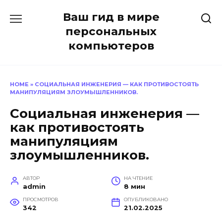
Перейти
Ваш гид в мире
к
содержанию
персональных
компьютеров
HOME
»
СОЦИАЛЬНАЯ ИНЖЕНЕРИЯ — КАК ПРОТИВОСТОЯТЬ
МАНИПУЛЯЦИЯМ ЗЛОУМЫШЛЕННИКОВ.
Социальная инженерия —
как противостоять
манипуляциям
злоумышленников.
АВТОР
НА ЧТЕНИЕ
admin
8 мин
ПРОСМОТРОВ
ОПУБЛИКОВАНО
342
21.02.2025