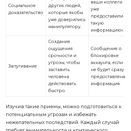
ваши коллеги
Социальное
других людей,
уже
доказательство
которые якобы
предоставили
уже доверились
такую
манипулятору.
информацию».
Создание
ощущения
Сообщение о
срочности и
блокировке
угрозы, чтобы
аккаунта, если
Запугивание
заставить
не будет сразу
человека
предоставлена
действовать
информация.
быстро.
Изучив такие приемы, можно подготовиться к
потенциальным угрозам и избежать
нежелательных последствий. Каждый случай
требует внимательности и критического