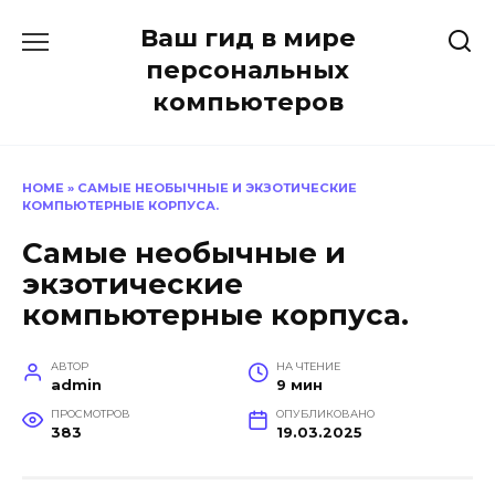
Перейти
Ваш гид в мире
к
содержанию
персональных
компьютеров
HOME
»
САМЫЕ НЕОБЫЧНЫЕ И ЭКЗОТИЧЕСКИЕ
КОМПЬЮТЕРНЫЕ КОРПУСА.
Самые необычные и
экзотические
компьютерные корпуса.
АВТОР
НА ЧТЕНИЕ
admin
9 мин
ПРОСМОТРОВ
ОПУБЛИКОВАНО
383
19.03.2025