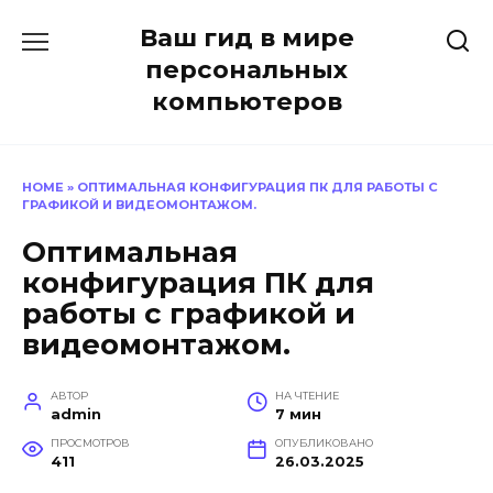
Перейти
Ваш гид в мире
к
содержанию
персональных
компьютеров
HOME
»
ОПТИМАЛЬНАЯ КОНФИГУРАЦИЯ ПК ДЛЯ РАБОТЫ С
ГРАФИКОЙ И ВИДЕОМОНТАЖОМ.
Оптимальная
конфигурация ПК для
работы с графикой и
видеомонтажом.
АВТОР
НА ЧТЕНИЕ
admin
7 мин
ПРОСМОТРОВ
ОПУБЛИКОВАНО
411
26.03.2025